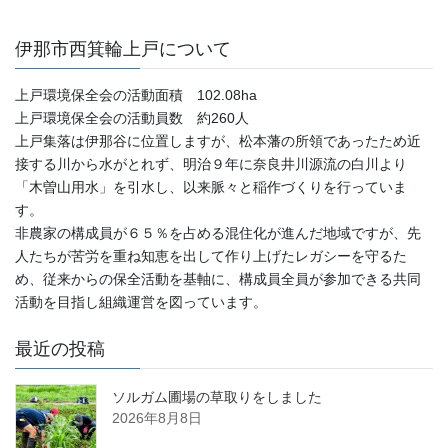
伊那市西箕輪上戸について
上戸環境保全会の活動面積 102.08ha
上戸環境保全会の活動員数 約260人
上戸集落は伊那谷に位置しますが、松本藩の所領であったため近
接する川から水がとれず、明治９年に奈良井川源流の白川より
「木曽山用水」を引水し、以来脈々と稲作づくりを行っていま
す。
非農家の構成員が６５％を占める混住化が進んだ地域ですが、先
人たちが苦労を重ね知恵を出して作り上げたレガシーを守るた
め、従来からの保全活動を基軸に、構成員全員が参加できる共同
活動を目指し組織運営を図っています。
最近の投稿
ソルガム圃場の草取りをしました
2026年8月8日