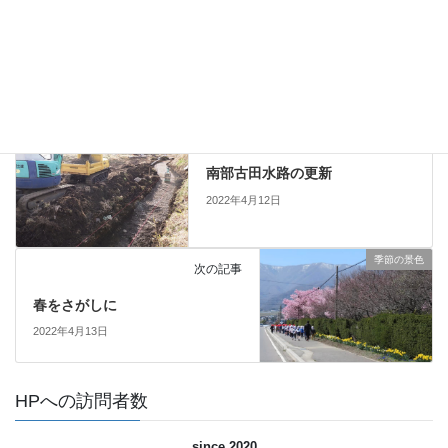
Pocket
Copy
防災・減災力の強化
カテゴリー
長寿命化活動
前の記事
南部古田水路の更新
2022年4月12日
季節の景色
次の記事
春をさがしに
2022年4月13日
HPへの訪問者数
since 2020