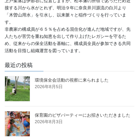
上戸集落は伊那谷に位置しますが、松本藩の所領であったため近
接する川から水がとれず、明治９年に奈良井川源流の白川より
「木曽山用水」を引水し、以来脈々と稲作づくりを行っていま
す。
非農家の構成員が６５％を占める混住化が進んだ地域ですが、先
人たちが苦労を重ね知恵を出して作り上げたレガシーを守るた
め、従来からの保全活動を基軸に、構成員全員が参加できる共同
活動を目指し組織運営を図っています。
最近の投稿
環境保全会活動の視察に来られました
2026年8月5日
保育園のピザパーティーにお招きいただきました
2026年8月3日