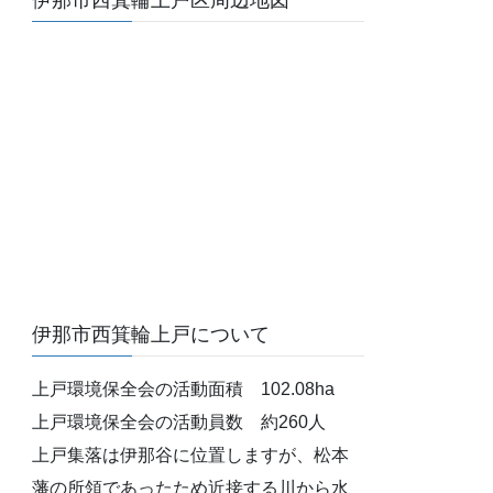
伊那市西箕輪上戸区周辺地図
伊那市西箕輪上戸について
上戸環境保全会の活動面積 102.08ha
上戸環境保全会の活動員数 約260人
上戸集落は伊那谷に位置しますが、松本
藩の所領であったため近接する川から水