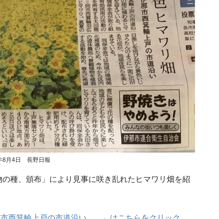
2年8月4日 長野日報
物の種、頒布」により見事に咲き乱れたヒマワリ畑を紹
リ畑 伊那市西箕輪上戸の市道沿い ←はこちらをクリック