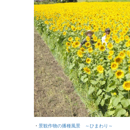
・
景観作物の播種風景 ～ひまわり～