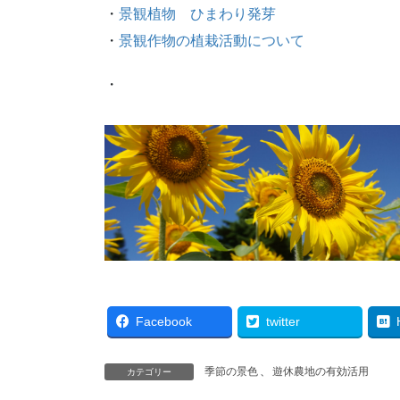
・
景観植物 ひまわり発芽
・
景観作物の植栽活動について
・
Facebook
twitter
季節の景色
、
遊休農地の有効活用
カテゴリー