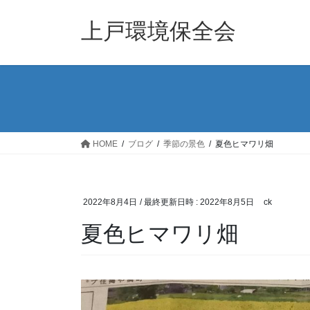
コ
ナ
ン
ビ
上戸環境保全会
テ
ゲ
ン
ー
ツ
シ
へ
ョ
ス
ン
キ
に
ッ
移
HOME
ブログ
季節の景色
夏色ヒマワリ畑
プ
動
2022年8月4日
/ 最終更新日時 :
2022年8月5日
ck
夏色ヒマワリ畑