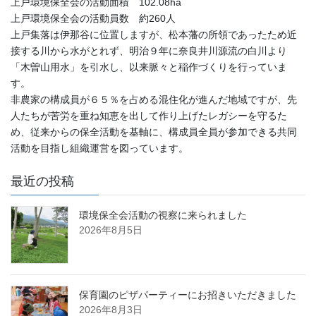
上戸環境保全会の活動面積 102.08ha
上戸環境保全会の活動員数 約260人
上戸集落は伊那谷に位置しますが、松本藩の所領であったため近
接する川から水がとれず、明治９年に奈良井川源流の白川より
「木曽山用水」を引水し、以来脈々と稲作づくりを行っていま
す。
非農家の構成員が６５％を占める混住化が進んだ地域ですが、先
人たちが苦労を重ね知恵を出して作り上げたレガシーを守るた
め、従来からの保全活動を基軸に、構成員全員が参加できる共同
活動を目指し組織運営を図っています。
最近の投稿
環境保全会活動の視察に来られました
2026年8月5日
保育園のピザパーティーにお招きいただきました
2026年8月3日