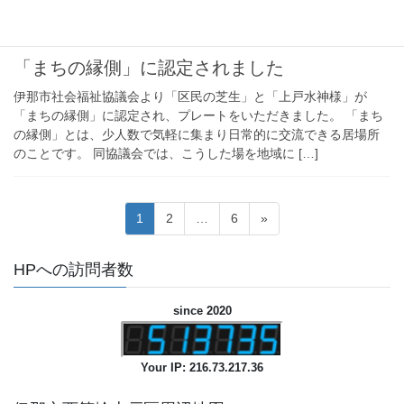
2026年5月11日
事務局通信
「まちの縁側」に認定されました
伊那市社会福祉協議会より「区民の芝生」と「上戸水神様」が
「まちの縁側」に認定され、プレートをいただきました。 「まち
の縁側」とは、少人数で気軽に集まり日常的に交流できる居場所
のことです。 同協議会では、こうした場を地域に […]
投
固
固
固
1
2
…
6
»
稿
定
定
定
ペ
ペ
ペ
ナ
HPへの訪問者数
ー
ー
ー
ビ
ジ
ジ
ジ
since 2020
ゲ
ー
シ
Your IP: 216.73.217.36
ョ