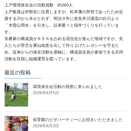
上戸環境保全会の活動員数 約260人
上戸集落は伊那谷に位置しますが、松本藩の所領であったため近
接する川から水がとれず、明治９年に奈良井川源流の白川より
「木曽山用水」を引水し、以来脈々と稲作づくりを行っていま
す。
非農家の構成員が６５％を占める混住化が進んだ地域ですが、先
人たちが苦労を重ね知恵を出して作り上げたレガシーを守るた
め、従来からの保全活動を基軸に、構成員全員が参加できる共同
活動を目指し組織運営を図っています。
最近の投稿
環境保全会活動の視察に来られました
2026年8月5日
保育園のピザパーティーにお招きいただきました
2026年8月3日