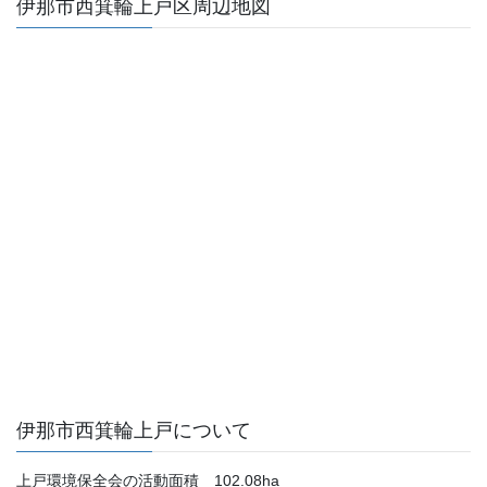
伊那市西箕輪上戸区周辺地図
ン
伊那市西箕輪上戸について
上戸環境保全会の活動面積 102.08ha