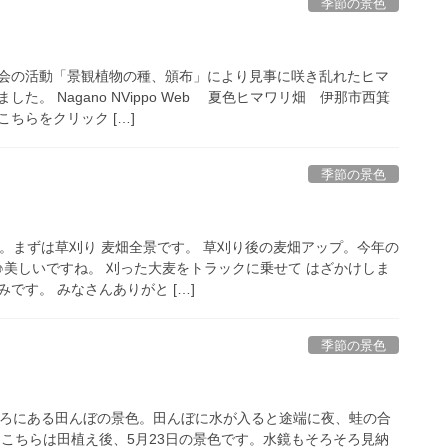
季節の景色
会の活動「景観植物の種、頒布」により見事に咲き乱れたヒマ
た。 Nagano NVippo Web 夏色ヒマワリ畑 伊那市西箕
ちらをクリック […]
季節の景色
た。まずは草刈り 麦畑全景です。 草刈り後の麦畑アップ。今年の
♪美しいですね。 刈った大麦をトラックに乗せて はざかけしま
です。 みなさんありがと […]
季節の景色
ころにある田んぼの景色。田んぼに水が入ると途端に夜、蛙の合
 こちらは田植え後、5月23日の景色です。水鏡もそろそろ見納