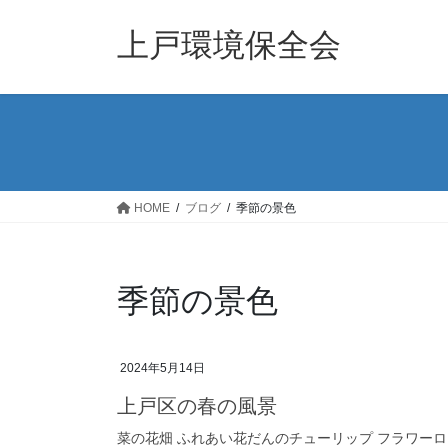
コ
ナ
ン
ビ
上戸環境保全会
テ
ゲ
ン
ー
ツ
シ
へ
ョ
ス
ン
キ
に
ッ
移
HOME
ブログ
季節の景色
プ
動
季節の景色
2024年5月14日
上戸区の春の風景
菜の花畑 ふれあい花だんのチューリップ フラワー