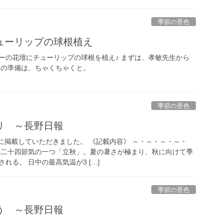
季節の景色
ューリップの球根植え
ーの花壇にチューリップの球根を植え♪ まずは、孝敏先生から
春の準備は、ちゃくちゃくと。
季節の景色
リ ～長野日報
面に掲載していただきました。 《記載内容》 ～・～・～・～・
季二十四節気の一つ「立秋」。夏の暑さが極まり、秋に向けて季
れる。 日中の最高気温が3 […]
季節の景色
う ～長野日報