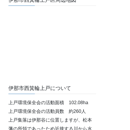
伊那市西箕輪上戸区周辺地図
伊那市西箕輪上戸について
上戸環境保全会の活動面積 102.08ha
上戸環境保全会の活動員数 約260人
上戸集落は伊那谷に位置しますが、松本
藩の所領であったため近接する川から水