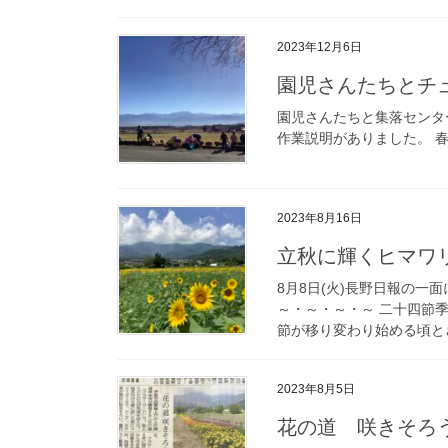
2023年12月6日
園児さんたちとチ
園児さんたちと集落センタ
作業説明がありました。 
2023年8月16日
立秋に輝くヒマワ
8月8日(火)長野日報の一
～・～・～・～ 二十四節
節が移り変わり始める頃とさ
2023年8月5日
花の道 咲きそろ