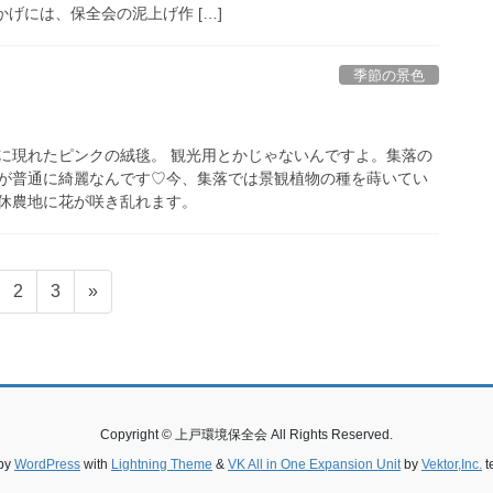
かげには、保全会の泥上げ作 […]
季節の景色
に現れたピンクの絨毯。 観光用とかじゃないんですよ。集落の
が普通に綺麗なんです♡今、集落では景観植物の種を蒔いてい
休農地に花が咲き乱れます。
固
固
2
3
»
定
定
ペ
ペ
ー
ー
ジ
ジ
Copyright © 上戸環境保全会 All Rights Reserved.
by
WordPress
with
Lightning Theme
&
VK All in One Expansion Unit
by
Vektor,Inc.
t