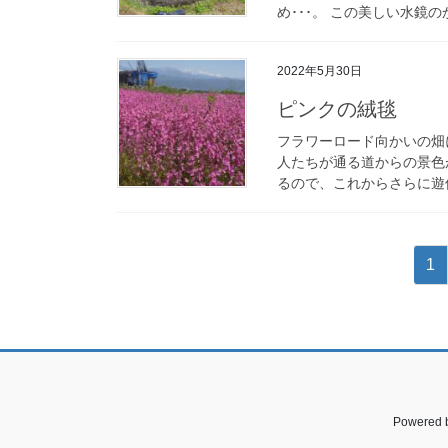
め･･･。 この美しい水鏡の
2022年5月30日
ピンクの絨毯
フラワーロード向かいの畑
人たちが通る道からの景色
るので、これからさらに遊
投
固
1
稿
定
ペ
ナ
ー
ビ
ジ
ゲ
ー
Powered 