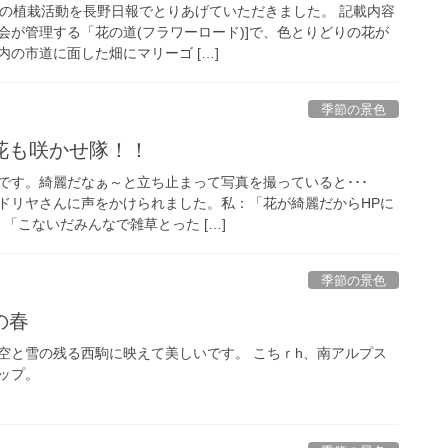
での植栽活動を長野日報でとりあげていただきました。 記載内容
会が管理する「花の道(フラワーロード)]で、色とりどりの花が
の市道に面した畑にマリーゴ […]
季節の景色
花も咲かせ隊！！
です。綺麗だなぁ～と立ち止まって写真を撮っていると･･･
ドリヤさんに声をかけられました。私：「花が綺麗だからHPに
：「こないだみんなで雑草とった […]
季節の景色
の春
空と雪の残る西駒に映えて美しいです。 こちｒh、南アルプス
ップ。