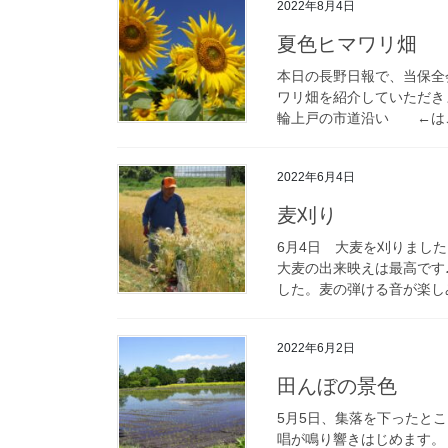
2022年8月4日
夏色ヒマワリ畑
本日の長野日報で、当保全
ワリ畑を紹介していただきまし
輪上戸の市道沿い ←はこ
2022年6月4日
麦刈り
6月4日 大麦を刈りまし
大麦の出来映えは最高です
した。麦の弾ける音が楽しみ
2022年6月2日
田んぼの景色
5月5日、集落を下ったと
唱が鳴り響きはじめます。